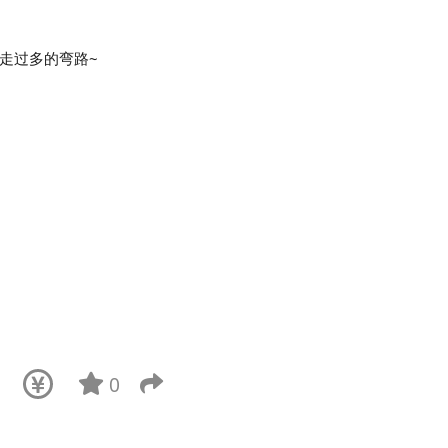
位走过多的弯路~
1
0