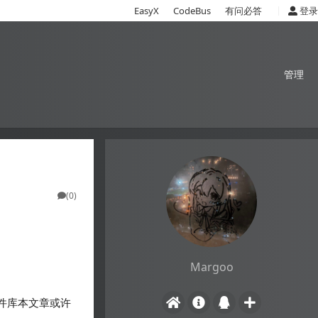
|
EasyX
CodeBus
有问必答
登录
管理
(0)
Margoo
控件库本文章或许