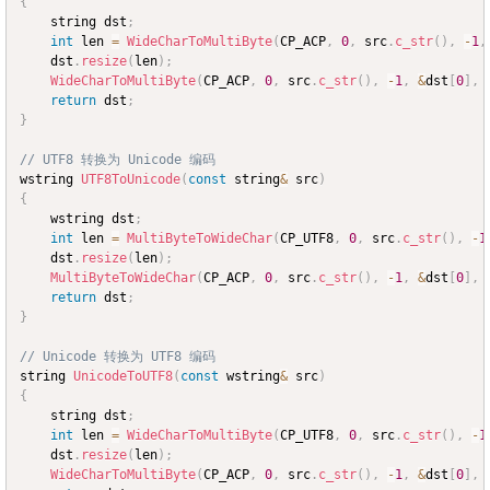
{
	string dst
;
int
 len 
=
WideCharToMultiByte
(
CP_ACP
,
0
,
 src
.
c_str
(
)
,
-
1
,
	dst
.
resize
(
len
)
;
WideCharToMultiByte
(
CP_ACP
,
0
,
 src
.
c_str
(
)
,
-
1
,
&
dst
[
0
]
,
return
 dst
;
}
// UTF8 转换为 Unicode 编码
wstring 
UTF8ToUnicode
(
const
 string
&
 src
)
{
	wstring dst
;
int
 len 
=
MultiByteToWideChar
(
CP_UTF8
,
0
,
 src
.
c_str
(
)
,
-
1
	dst
.
resize
(
len
)
;
MultiByteToWideChar
(
CP_ACP
,
0
,
 src
.
c_str
(
)
,
-
1
,
&
dst
[
0
]
,
return
 dst
;
}
// Unicode 转换为 UTF8 编码
string 
UnicodeToUTF8
(
const
 wstring
&
 src
)
{
	string dst
;
int
 len 
=
WideCharToMultiByte
(
CP_UTF8
,
0
,
 src
.
c_str
(
)
,
-
1
	dst
.
resize
(
len
)
;
WideCharToMultiByte
(
CP_ACP
,
0
,
 src
.
c_str
(
)
,
-
1
,
&
dst
[
0
]
,