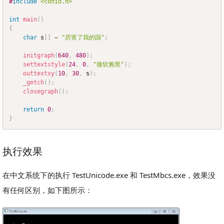
#
include
<conio.h>
int
main
(
)
{
char
 s
[
]
=
"厉害了我的国"
;
initgraph
(
640
,
480
)
;
settextstyle
(
24
,
0
,
"微软雅黑"
)
;
outtextxy
(
10
,
30
,
 s
)
;
_getch
(
)
;
closegraph
(
)
;
return
0
;
}
执行效果
在中文系统下的执行 TestUnicode.exe 和 TestMbcs.exe，效果没
有任何区别，如下图所示：