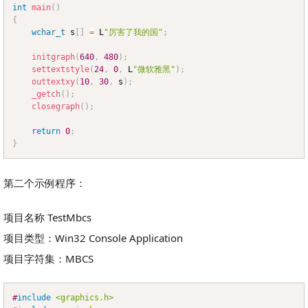
int
main
(
)
{
wchar_t
 s
[
]
=
 L
"厉害了我的国"
;
initgraph
(
640
,
480
)
;
settextstyle
(
24
,
0
,
 L
"微软雅黑"
)
;
outtextxy
(
10
,
30
,
 s
)
;
_getch
(
)
;
closegraph
(
)
;
return
0
;
}
第二个示例程序：
项目名称 TestMbcs
项目类型：Win32 Console Application
项目字符集：MBCS
#
include
<graphics.h>
Copy