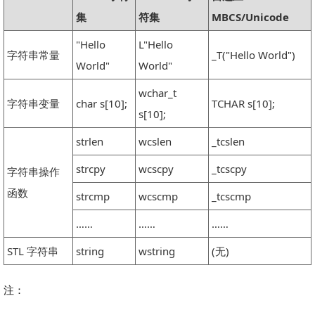
集
符集
MBCS/Unicode
"Hello
L"Hello
字符串常量
_T("Hello World")
World"
World"
wchar_t
字符串变量
char s[10];
TCHAR s[10];
s[10];
strlen
wcslen
_tcslen
strcpy
wcscpy
_tcscpy
字符串操作
函数
strcmp
wcscmp
_tcscmp
……
……
……
STL 字符串
string
wstring
(无)
注：