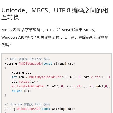
Unicode、MBCS、UTF-8 编码之间的相
互转换
MBCS 表示“多字节编码”，UTF-8 和 ANSI 都属于 MBCS。
Windows API 提供了相关转换函数，以下是几种编码相互转换的
代码：
// ANSI 转换为 Unicode 编码
Copy
wstring 
ANSIToUnicode
(
const
 string
&
 src
)
{
	wstring dst
;
int
 len 
=
MultiByteToWideChar
(
CP_ACP
,
0
,
 src
.
c_str
(
)
,
-
1
,
	dst
.
resize
(
len
)
;
MultiByteToWideChar
(
CP_ACP
,
0
,
 src
.
c_str
(
)
,
-
1
,
&
dst
[
0
]
,
return
 dst
;
}
// Unicode 转换为 ANSI 编码
string 
UnicodeToANSI
(
const
 wstring
&
 src
)