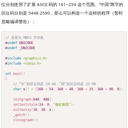
位分别使用了扩展 ASCII 码的 161~254 这个范围。“中国”两字的
区位码分别是 5448 2590，那么可以构造一个这样的程序（暂时
忽略编译警告）：
// 设置为 MBCS 字符集
Copy
#
undef
UNICODE
#
undef
_UNICODE
#
include
<graphics.h>
#
include
<conio.h>
int
main
(
)
{
// “中”的区位码是 54 48，“国”的区位码是 25 90
char
 s
[
]
=
{
160
+
54
,
160
+
48
,
160
+
25
,
160
+
90
,
0
}
;
initgraph
(
640
,
480
)
;
settextstyle
(
24
,
0
,
"微软雅黑"
)
;
outtextxy
(
10
,
30
,
 s
)
;
_getch
(
)
;
closegraph
(
)
;