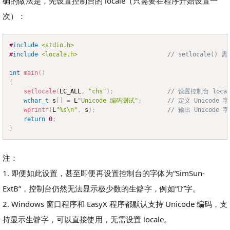
确的做法是，先设置控制台的 locale（只需要在程序开始设置一
次）：
#
include
<stdio.h>
Copy
#
include
<locale.h>
// setlocale()
int
main
(
)
{
setlocale
(
LC_ALL
,
"chs"
)
;
// 设置控制台 local
wchar_t
 s
[
]
=
 L
"Unicode 编码测试"
;
// 定义 Unicode 
wprintf
(
L
"%s\n"
,
 s
)
;
// 输出 Unicode 
return
0
;
}
注：
1. 即便如此设置，甚至即便再设置控制台的字体为“SimSun-
ExtB”，控制台仍然无法显示极少数的生僻字，例如“𠾆”字。
2. Windows 窗口程序和 EasyX 程序都默认支持 Unicode 编码，支
持显示生僻字，可以直接使用，无需设置 locale。