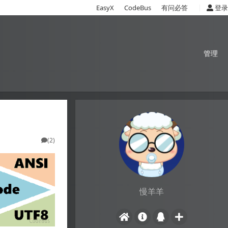
|
EasyX
CodeBus
有问必答
登录
管理
(2)
慢羊羊