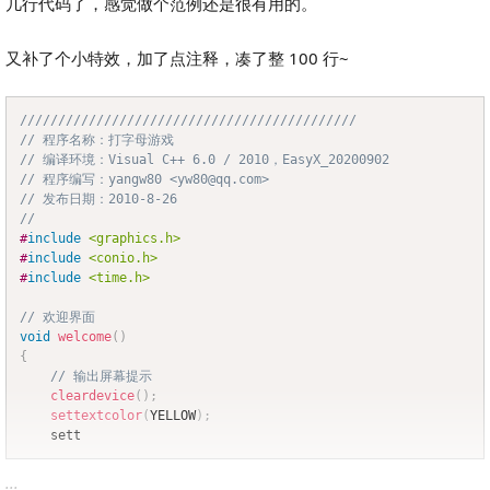
几行代码了，感觉做个范例还是很有用的。
又补了个小特效，加了点注释，凑了整 100 行~
////////////////////////////////////////////
Copy
// 程序名称：打字母游戏
// 编译环境：Visual C++ 6.0 / 2010，EasyX_20200902
// 程序编写：yangw80 <yw80@qq.com>
// 发布日期：2010-8-26
//
#
include
<graphics.h>
#
include
<conio.h>
#
include
<time.h>
// 欢迎界面
void
welcome
(
)
{
// 输出屏幕提示
cleardevice
(
)
;
settextcolor
(
YELLOW
)
;
	sett
...