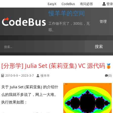
|
EasyX
CodeBus
有问必答
登录
慢羊羊的空间
管理
工作做不完了，300出，无
瑕。
搜索
[分形学] Julia Set (茱莉亚集) VC 源代码
2010-9-9 ~ 2023-3-7
慢羊羊
(0)
关于 Julia Set (茱莉亚集) 的介绍什
么的我就不多说了，网上一大堆。
执行效果如图：