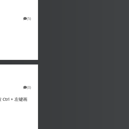
(5)
(0)
rl + 左键画