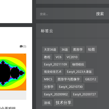
搜索
标签云
(0)
绘图
图形学
天罡36题
36题
教程
VC6
VC2010
EasyX_20211109
物理模拟
视觉错觉艺术
EasyX_2023大暑版
图形学与图像学
MBCS
GB2312
分形学
EasyX_20210730
EasyX_20200902
EasyX_20200727
技术分享
游戏
一些会更精细。