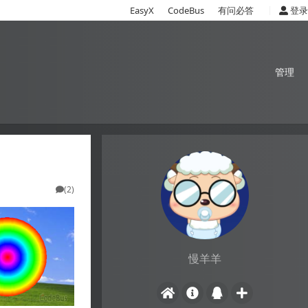
|
EasyX
CodeBus
有问必答
登录
管理
(2)
慢羊羊