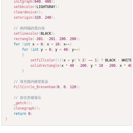
initgraph
(
640
,
480
)
;
setbkcolor
(
LIGHTGRAY
)
;
cleardevice
(
)
;
setorigin
(
320
,
240
)
;
// 画间隔的黑白块
setlinecolor
(
BLACK
)
;
rectangle
(
-
201
,
-
201
,
200
,
200
)
;
for
(
int
 x 
=
0
;
 x 
<
10
;
 x
++
)
for
(
int
 y 
=
0
;
 y 
<
40
;
 y
++
)
{
setfillcolor
(
(
(
(
x 
+
 y
)
%
2
)
==
1
)
?
 BLACK 
:
 WHITE
solidrectangle
(
x 
*
40
-
200
,
 y 
*
10
-
200
,
 x 
*
40
}
// 填充圆内横竖取反
FillCircle_Bresenham
(
0
,
0
,
120
)
;
// 按任意键退出
_getch
(
)
;
closegraph
(
)
;
return
0
;
}