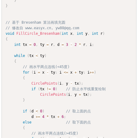
}
}
// 基于 Bresenham 算法画填充圆
// 修改自 www.easyx.cn, yw80@qq.com
void
FillCircle_Bresenham
(
int
 x
,
int
 y
,
int
 r
)
{
int
 tx 
=
0
,
 ty 
=
 r
,
 d 
=
3
-
2
*
 r
,
 i
;
while
(
tx 
<
 ty
)
{
// 画水平两点连线(<45度)
for
(
i 
=
 x 
-
 ty
;
 i 
<=
 x 
+
 ty
;
 i
++
)
{
CirclePoints
(
i
,
 y 
-
 tx
)
;
if
(
tx 
!=
0
)
// 防止水平线重复绘制
CirclePoints
(
i
,
 y 
+
 tx
)
;
}
if
(
d 
<
0
)
// 取上面的点
			d 
+=
4
*
 tx 
+
6
;
else
// 取下面的点
{
// 画水平两点连线(>45度)