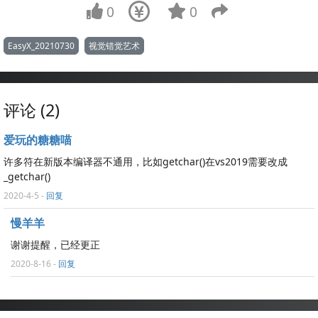
0
0
EasyX_20210730
视觉错觉艺术
评论 (2)
爱玩的糖糖喵
许多符在新版本编译器不通用，比如getchar()在vs2019需要改成
_getchar()
2020-4-5
-
回复
慢羊羊
谢谢提醒，已经更正
2020-8-16
-
回复