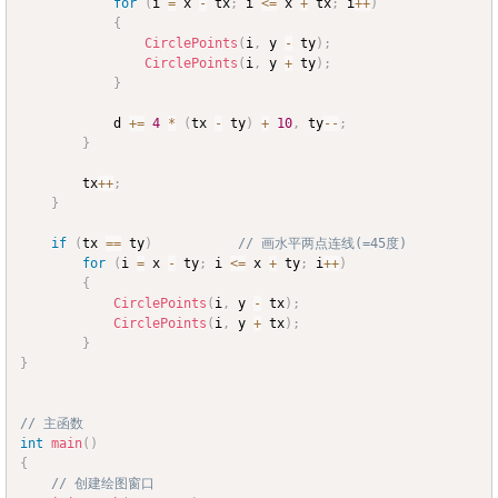
for
(
i 
=
 x 
-
 tx
;
 i 
<=
 x 
+
 tx
;
 i
++
)
{
CirclePoints
(
i
,
 y 
-
 ty
)
;
CirclePoints
(
i
,
 y 
+
 ty
)
;
}
			d 
+=
4
*
(
tx 
-
 ty
)
+
10
,
 ty
--
;
}
		tx
++
;
}
if
(
tx 
==
 ty
)
// 画水平两点连线(=45度)
for
(
i 
=
 x 
-
 ty
;
 i 
<=
 x 
+
 ty
;
 i
++
)
{
CirclePoints
(
i
,
 y 
-
 tx
)
;
CirclePoints
(
i
,
 y 
+
 tx
)
;
}
}
// 主函数
int
main
(
)
{
// 创建绘图窗口