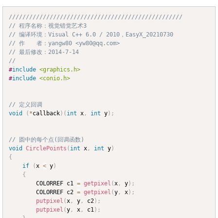
///////////////////////////////////////////////////
Copy
// 程序名称：视觉错觉艺术3
// 编译环境：Visual C++ 6.0 / 2010，EasyX_20210730
// 作　　者：yangw80 <yw80@qq.com>
// 最后修改：2014-7-14
//
#
include
<graphics.h>
#
include
<conio.h>
// 定义回调
void
(
*
callback
)
(
int
 x
,
int
 y
)
;
// 圆中的每个点(回调函数)
void
CirclePoints
(
int
 x
,
int
 y
)
{
if
(
x 
<
 y
)
{
		COLORREF c1 
=
getpixel
(
x
,
 y
)
;
		COLORREF c2 
=
getpixel
(
y
,
 x
)
;
putpixel
(
x
,
 y
,
 c2
)
;
putpixel
(
y
,
 x
,
 c1
)
;