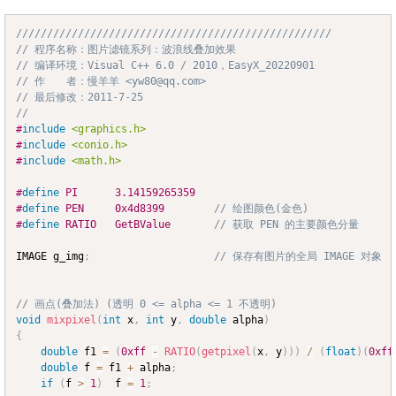
///////////////////////////////////////////////////
Copy
// 程序名称：图片滤镜系列：波浪线叠加效果
// 编译环境：Visual C++ 6.0 / 2010，EasyX_20220901
// 作　　者：慢羊羊 <yw80@qq.com>
// 最后修改：2011-7-25
//
#
include
<graphics.h>
#
include
<conio.h>
#
include
<math.h>
#
define
PI
3.14159265359
#
define
PEN
0x4d8399
// 绘图颜色(金色)
#
define
RATIO
GetBValue		
// 获取 PEN 的主要颜色分量
IMAGE g_img
;
// 保存有图片的全局 IMAGE 对象
// 画点(叠加法) (透明 0 <= alpha <= 1 不透明)
void
mixpixel
(
int
 x
,
int
 y
,
double
 alpha
)
{
double
 f1 
=
(
0xff
-
RATIO
(
getpixel
(
x
,
 y
)
)
)
/
(
float
)
(
0xff
double
 f 
=
 f1 
+
 alpha
;
if
(
f 
>
1
)
	f 
=
1
;