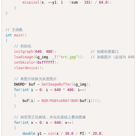
mixpixel
(
x
,
++
y1
,
1
-
(
sum 
-
191
)
/
64.0
)
;
}
}
// 主函数
int
main
(
)
{
// 初始化
initgraph
(
640
,
480
)
;
// 创建绘图窗口
loadimage
(
&
g_img
,
_T
(
"src.jpg"
)
)
;
// 加载图片（必须为 640 
setbkcolor
(
0xffffff
)
;
cleardevice
(
)
;
// 将图片转换为灰度图片
	DWORD
*
 buf 
=
GetImageBuffer
(
&
g_img
)
;
for
(
int
 i 
=
0
;
 i 
<
640
*
480
;
 i
++
)
{
		buf
[
i
]
=
BGR
(
RGBtoGRAY
(
BGR
(
buf
[
i
]
)
)
)
;
}
// 画背景正弦曲线，并在此基础上叠加图像
for
(
int
 x 
=
0
;
 x 
<
640
;
 x
++
)
{
double
 y1 
=
sin
(
x 
/
30.0
/
 PI
)
*
20.8
;