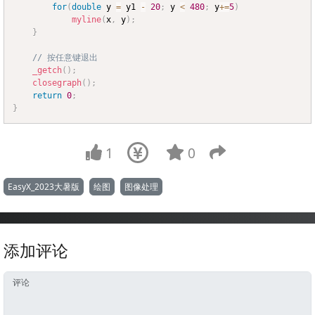
for
(
double
 y 
=
 y1 
-
20
;
 y 
<
480
;
 y
+=
5
)
myline
(
x
,
 y
)
;
}
// 按任意键退出
_getch
(
)
;
closegraph
(
)
;
return
0
;
}
1
0
EasyX_2023大暑版
绘图
图像处理
添加评论