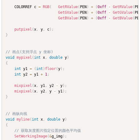
	COLORREF c 
=
RGB
(
GetRValue
(
PEN
)
+
(
0xff
-
GetRValue
(
PE
GetGValue
(
PEN
)
+
(
0xff
-
GetGValue
(
PE
GetBValue
(
PEN
)
+
(
0xff
-
GetBValue
(
PE
putpixel
(
x
,
 y
,
 c
)
;
}
// 画点(支持浮点 y 坐标)
void
mypixel
(
int
 x
,
double
 y
)
{
int
 y1 
=
(
int
)
floor
(
y
)
;
int
 y2 
=
 y1 
+
1
;
mixpixel
(
x
,
 y1
,
 y2 
-
 y
)
;
mixpixel
(
x
,
 y2
,
 y 
-
 y1
)
;
}
// 画纵向线
void
myline
(
int
 x
,
double
 y
)
{
// 获取灰度图片指定位置的颜色平均值
SetWorkingImage
(
&
g_img
)
;