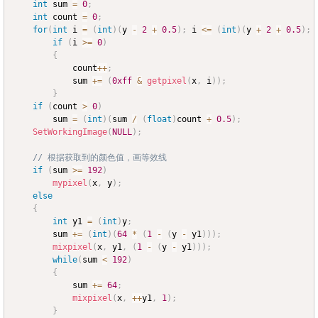
int
 sum 
=
0
;
int
 count 
=
0
;
for
(
int
 i 
=
(
int
)
(
y 
-
2
+
0.5
)
;
 i 
<=
(
int
)
(
y 
+
2
+
0.5
)
;
 
if
(
i 
>=
0
)
{
			count
++
;
			sum 
+=
(
0xff
&
getpixel
(
x
,
 i
)
)
;
}
if
(
count 
>
0
)
		sum 
=
(
int
)
(
sum 
/
(
float
)
count 
+
0.5
)
;
SetWorkingImage
(
NULL
)
;
// 根据获取到的颜色值，画等效线
if
(
sum 
>=
192
)
mypixel
(
x
,
 y
)
;
else
{
int
 y1 
=
(
int
)
y
;
		sum 
+=
(
int
)
(
64
*
(
1
-
(
y 
-
 y1
)
)
)
;
mixpixel
(
x
,
 y1
,
(
1
-
(
y 
-
 y1
)
)
)
;
while
(
sum 
<
192
)
{
			sum 
+=
64
;
mixpixel
(
x
,
++
y1
,
1
)
;
}