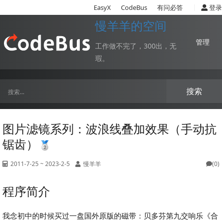
|
EasyX
CodeBus
有问必答
登录
慢羊羊的空间
管理
工作做不完了，300出，无
瑕。
搜索
图片滤镜系列：波浪线叠加效果（手动抗
锯齿）
2011-7-25 ~ 2023-2-5
慢羊羊
(0)
程序简介
我念初中的时候买过一盘国外原版的磁带：贝多芬第九交响乐《合