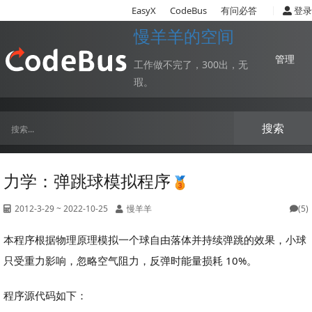
|
EasyX
CodeBus
有问必答
登录
慢羊羊的空间
管理
工作做不完了，300出，无
瑕。
搜索
力学：弹跳球模拟程序
2012-3-29 ~ 2022-10-25
慢羊羊
(5)
本程序根据物理原理模拟一个球自由落体并持续弹跳的效果，小球
只受重力影响，忽略空气阻力，反弹时能量损耗 10%。
程序源代码如下：