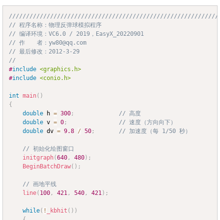
/////////////////////////////////////////////////////////////
Copy
// 程序名称：物理反弹球模拟程序
// 编译环境：VC6.0 / 2019，EasyX_20220901
// 作　　者：yw80@qq.com
// 最后修改：2012-3-29
//
#
include
<graphics.h>
#
include
<conio.h>
int
main
(
)
{
double
 h 
=
300
;
// 高度
double
 v 
=
0
;
// 速度（方向向下）
double
 dv 
=
9.8
/
50
;
// 加速度（每 1/50 秒）
// 初始化绘图窗口
initgraph
(
640
,
480
)
;
BeginBatchDraw
(
)
;
// 画地平线
line
(
100
,
421
,
540
,
421
)
;
while
(
!
_kbhit
(
)
)
{