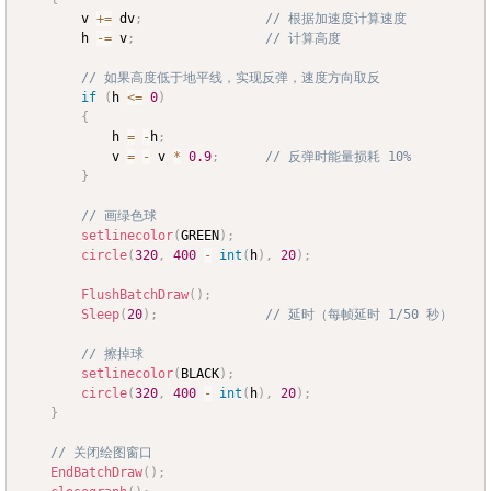
		v 
+=
 dv
;
// 根据加速度计算速度
		h 
-=
 v
;
// 计算高度
// 如果高度低于地平线，实现反弹，速度方向取反
if
(
h 
<=
0
)
{
			h 
=
-
h
;
			v 
=
-
 v 
*
0.9
;
// 反弹时能量损耗 10%
}
// 画绿色球
setlinecolor
(
GREEN
)
;
circle
(
320
,
400
-
int
(
h
)
,
20
)
;
FlushBatchDraw
(
)
;
Sleep
(
20
)
;
// 延时（每帧延时 1/50 秒）
// 擦掉球
setlinecolor
(
BLACK
)
;
circle
(
320
,
400
-
int
(
h
)
,
20
)
;
}
// 关闭绘图窗口
EndBatchDraw
(
)
;