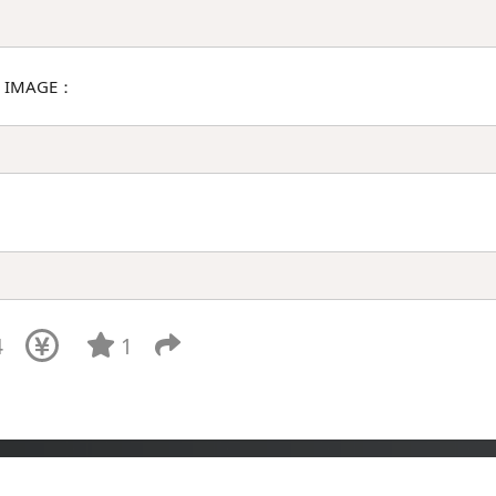
IMAGE：
4
1