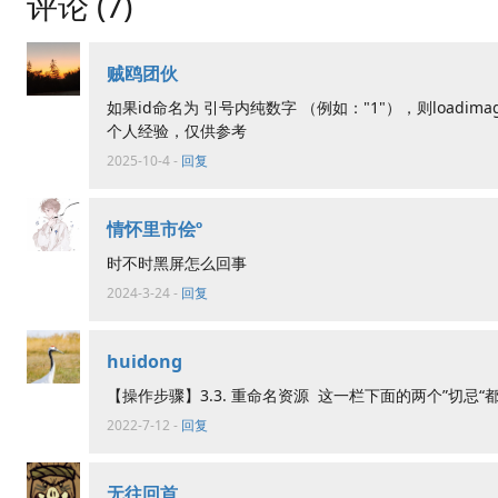
评论 (7)
贼鸥团伙
如果id命名为 引号内纯数字 （例如："1"），则loadi
个人经验，仅供参考
2025-10-4
-
回复
情怀里市侩º
时不时黑屏怎么回事
2024-3-24
-
回复
huidong
【操作步骤】3.3. 重命名资源 这一栏下面的两个”切忌“
2022-7-12
-
回复
无往回首