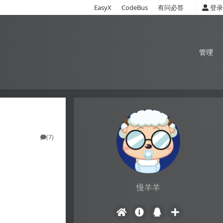
|
EasyX
CodeBus
有问必答
登录
管理
(7)
慢羊羊