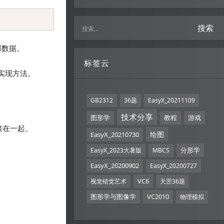
Copy
搜索
部数据。
标签云
的实现方法。
GB2312
36题
EasyX_20211109
技术分享
图形学
教程
游戏
接在一起。
绘图
EasyX_20210730
分形学
EasyX_2023大暑版
MBCS
EasyX_20200902
EasyX_20200727
VC6
视觉错觉艺术
天罡36题
图形学与图像学
VC2010
物理模拟