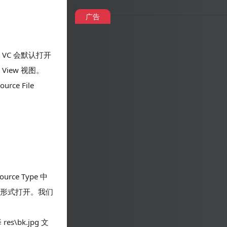
广告
目中。VC 会默认打开
e View 视图。
rce File
urce Type 中
进制形式打开。我们
es\bk.jpg 文