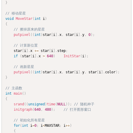
}
// 移动星星
void
MoveStar
(
int
 i
)
{
// 擦掉原来的星星
putpixel
(
(
int
)
star
[
i
]
.
x
,
 star
[
i
]
.
y
,
0
)
;
// 计算新位置
	star
[
i
]
.
x 
+=
 star
[
i
]
.
step
;
if
(
star
[
i
]
.
x 
>
640
)
InitStar
(
i
)
;
// 画新星星
putpixel
(
(
int
)
star
[
i
]
.
x
,
 star
[
i
]
.
y
,
 star
[
i
]
.
color
)
;
}
// 主函数
int
main
(
)
{
srand
(
(
unsigned
)
time
(
NULL
)
)
;
// 随机种子
initgraph
(
640
,
480
)
;
// 打开图形窗口
// 初始化所有星星
for
(
int
 i
=
0
;
 i
<
MAXSTAR
;
 i
++
)
{