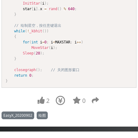
InitStar
(
i
)
;
		star
[
i
]
.
x 
=
rand
(
)
%
640
;
}
// 绘制星空，按任意键退出
while
(
!
_kbhit
(
)
)
{
for
(
int
 i
=
0
;
 i
<
MAXSTAR
;
 i
++
)
MoveStar
(
i
)
;
Sleep
(
20
)
;
}
closegraph
(
)
;
// 关闭图形窗口
return
0
;
}
2
0
EasyX_20200902
绘图