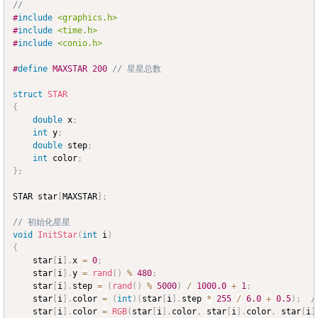
//
#
include
<graphics.h>
#
include
<time.h>
#
include
<conio.h>
#
define
MAXSTAR
200
// 星星总数
struct
STAR
{
double
 x
;
int
 y
;
double
 step
;
int
 color
;
}
;
STAR star
[
MAXSTAR
]
;
// 初始化星星
void
InitStar
(
int
 i
)
{
	star
[
i
]
.
x 
=
0
;
	star
[
i
]
.
y 
=
rand
(
)
%
480
;
	star
[
i
]
.
step 
=
(
rand
(
)
%
5000
)
/
1000.0
+
1
;
	star
[
i
]
.
color 
=
(
int
)
(
star
[
i
]
.
step 
*
255
/
6.0
+
0.5
)
;
	star
[
i
]
.
color 
=
RGB
(
star
[
i
]
.
color
,
 star
[
i
]
.
color
,
 star
[
i
]