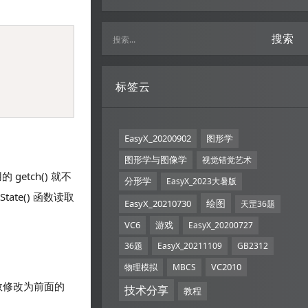
搜索
Copy
标签云
EasyX_20200902
图形学
图形学与图像学
视觉错觉艺术
getch() 就不
分形学
EasyX_2023大暑版
State() 函数读取
绘图
EasyX_20210730
天罡36题
VC6
游戏
EasyX_20200727
36题
EasyX_20211109
GB2312
VC2010
物理模拟
MBCS
 函数修改为前面的
技术分享
教程