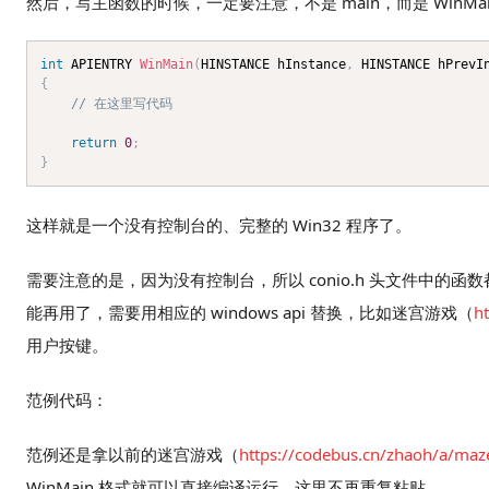
然后，写主函数的时候，一定要注意，不是 main，而是 WinM
int
 APIENTRY 
WinMain
(
HINSTANCE hInstance
,
 HINSTANCE hPrevI
{
// 在这里写代码
return
0
;
}
这样就是一个没有控制台的、完整的 Win32 程序了。
需要注意的是，因为没有控制台，所以 conio.h 头文件中的函数都不能使用（
能再用了，需要用相应的 windows api 替换，比如迷宫游戏（
h
用户按键。
范例代码：
范例还是拿以前的迷宫游戏（
https://codebus.cn/zhaoh/a/ma
WinMain 格式就可以直接编译运行，这里不再重复粘贴。