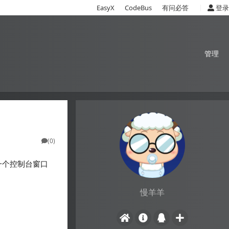
|
EasyX
CodeBus
有问必答
登录
管理
(0)
有一个控制台窗口
慢羊羊