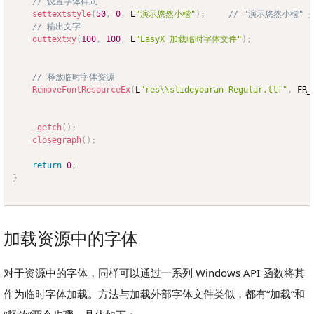
// 设置字体样式
settextstyle
(
50
,
0
,
 L
"演示悠然小楷"
)
;
// "演示悠然小楷"
// 输出文字
outtextxy
(
100
,
100
,
 L
"EasyX 加载临时字体文件"
)
;
// 释放临时字体资源
RemoveFontResourceEx
(
L
"res\\slideyouran-Regular.ttf"
,
 FR_
_getch
(
)
;
closegraph
(
)
;
return
0
;
}
加载资源中的字体
对于资源中的字体，同样可以通过一系列 Windows API 函数将其
作为临时字体加载。方法与加载外部字体文件类似，都有“加载”和