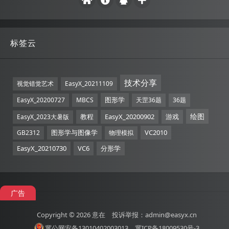
标签云
技术分享
视觉错觉艺术
EasyX_20211109
图形学
EasyX_20200727
MBCS
天罡36题
36题
绘图
教程
EasyX_20200902
游戏
EasyX_2023大暑版
图形学与图像学
VC2010
GB2312
物理模拟
EasyX_20210730
VC6
分形学
广告
Copyright © 2026
意在
投诉举报：admin@easyx.cn
冀公网安备13010402003013
冀ICP备18009530号-3