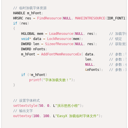
// 临时加载字体资源
	HANDLE m_hFont
;
	HRSRC res 
=
FindResource
(
NULL
,
MAKEINTRESOURCE
(
IDR_FONT1
)
if
(
res
)
{
		HGLOBAL mem 
=
LoadResource
(
NULL
,
 res
)
;
// 加载字
void
*
 data 
=
LockResource
(
mem
)
;
// 锁定
		DWORD len 
=
SizeofResource
(
NULL
,
 res
)
;
// 获取资
		DWORD nFonts
;
		m_hFont 
=
AddFontMemResourceEx
(
	data
,
// 参数：
										len
,
// 参数：
NULL
,
// 参数：
&
nFonts
)
;
// 参数：
if
(
!
m_hFont
)
printf
(
"字体加载失败！"
)
;
}
// 设置字体样式
settextstyle
(
50
,
0
,
 L
"演示悠然小楷"
)
;
// 输出文字
outtextxy
(
100
,
100
,
 L
"EasyX 加载临时字体文件"
)
;