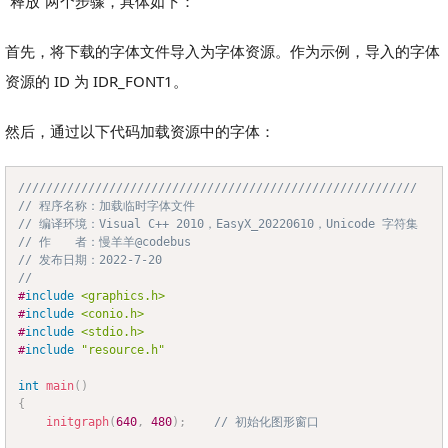
“释放”两个步骤，具体如下：
首先，将下载的字体文件导入为字体资源。作为示例，导入的字体
资源的 ID 为 IDR_FONT1。
然后，通过以下代码加载资源中的字体：
/////////////////////////////////////////////////////////
Copy
// 程序名称：加载临时字体文件
// 编译环境：Visual C++ 2010，EasyX_20220610，Unicode 字符集
// 作　　者：慢羊羊@codebus
// 发布日期：2022-7-20
//
#
include
<graphics.h>
#
include
<conio.h>
#
include
<stdio.h>
#
include
"resource.h"
int
main
(
)
{
initgraph
(
640
,
480
)
;
// 初始化图形窗口