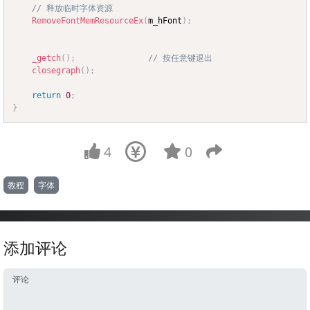
// 释放临时字体资源
RemoveFontMemResourceEx
(
m_hFont
)
;
_getch
(
)
;
// 按任意键退出
closegraph
(
)
;
return
0
;
}
4
0
教程
字体
添加评论