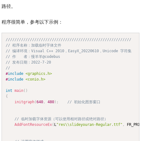
路径。
程序很简单，参考以下示例：
/////////////////////////////////////////////////////////
Copy
// 程序名称：加载临时字体文件
// 编译环境：Visual C++ 2010，EasyX_20220610，Unicode 字符集
// 作　　者：慢羊羊@codebus
// 发布日期：2022-7-20
//
#
include
<graphics.h>
#
include
<conio.h>
int
main
(
)
{
initgraph
(
640
,
480
)
;
// 初始化图形窗口
// 临时加载字体资源（可以使用相对路径或绝对路径）
AddFontResourceEx
(
L
"res\\slideyouran-Regular.ttf"
,
 FR_PRI