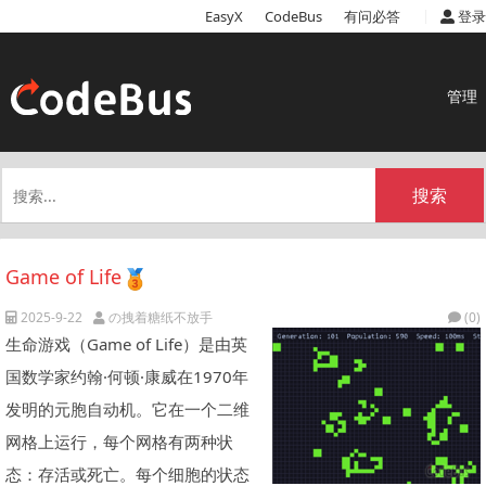
|
EasyX
CodeBus
有问必答
登录
管理
搜索
Game of Life
2025-9-22
の拽着糖纸不放手
(0)
生命游戏（Game of Life）是由英
国数学家约翰·何顿·康威在1970年
发明的元胞自动机。它在一个二维
网格上运行，每个网格有两种状
态：存活或死亡。每个细胞的状态