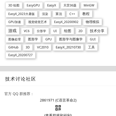
EasyX
3D 绘图
EasyGPU
天罡36题
MinGW
教程
算法
EasyX_2023大暑版
渲染
C++
物理模拟
GPU加速
视觉错觉艺术
EasyX_20200902
游戏
绘图
技术分享
VC6
分形学
UI
2D
图形学
图形学与图像学
图像处理
GPU
GUI
VC2010
EasyX_20210730
工具
GitHub
3D
EasyX_20200727
技术讨论社区
官方 QQ 群推荐：
2861971 (C语言革命2)
(查看群规和福利)