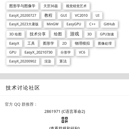
图形学与图像学
天罡36题
视觉错觉艺术
教程
VC2010
EasyX_20200727
GUI
UI
EasyX_2023大暑版
MinGW
EasyGPU
C++
GitHub
游戏
技术分享
绘图
3D 绘图
3D
GPU加速
EasyX
工具
图形学
物理模拟
2D
图像处理
EasyX_20210730
GPU
分形学
VC6
算法
EasyX_20200902
渲染
技术讨论社区
官方 QQ 群推荐：
2861971 (C语言革命2)
(查看群规和福利)