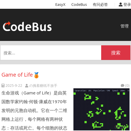
|
EasyX
CodeBus
有问必答
登录
管理
搜索
Game of Life
2025-9-22
の拽着糖纸不放手
(0)
生命游戏（Game of Life）是由英
国数学家约翰·何顿·康威在1970年
发明的元胞自动机。它在一个二维
网格上运行，每个网格有两种状
态：存活或死亡。每个细胞的状态