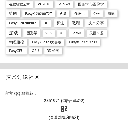
VC2010
图形学与图像学
视觉错觉艺术
MinGW
绘图
EasyX_20200727
GUI
GitHub
C++
渲染
教程
技术分享
算法
EasyX_20200902
3D
游戏
图形学
EasyX
VC6
UI
天罡36题
物理模拟
EasyX_20210730
EasyX_2023大暑版
EasyGPU
GPU
3D 绘图
技术讨论社区
官方 QQ 群推荐：
2861971 (C语言革命2)
(查看群规和福利)