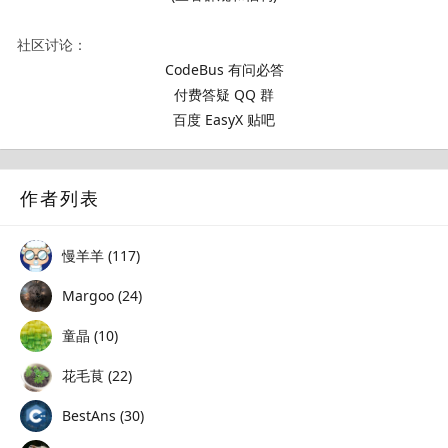
社区讨论：
CodeBus 有问必答
付费答疑 QQ 群
百度 EasyX 贴吧
作者列表
慢羊羊 (117)
Margoo (24)
童晶 (10)
花毛茛 (22)
BestAns (30)