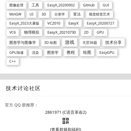
工具
图像处理
EasyX_20200902
GitHub
GUI
算法
MinGW
UI
3D
分形学
视觉错觉艺术
VC2010
EasyX
EasyX_2023大暑版
EasyX_20200727
物理模拟
EasyX_20210730
VC6
2D
GPU
游戏
技术分享
图形学与图像学
3D 绘图
天罡36题
教程
绘图
图形学
GPU加速
渲染
EasyGPU
C++
技术讨论社区
官方 QQ 群推荐：
2861971 (C语言革命2)
(查看群规和福利)