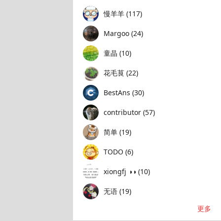
慢羊羊 (117)
Margoo (24)
童晶 (10)
花毛茛 (22)
BestAns (30)
contributor (57)
简单 (19)
TODO (6)
xiongfj ◑◑ (10)
无语 (19)
更多