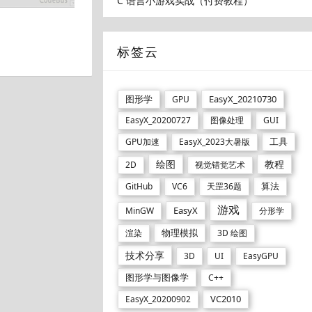
C 语言小游戏实战（付费教程）
标签云
图形学
EasyX_20210730
GPU
EasyX_20200727
图像处理
GUI
工具
GPU加速
EasyX_2023大暑版
绘图
教程
2D
视觉错觉艺术
算法
GitHub
VC6
天罡36题
游戏
EasyX
MinGW
分形学
物理模拟
渲染
3D 绘图
技术分享
3D
UI
EasyGPU
图形学与图像学
C++
VC2010
EasyX_20200902