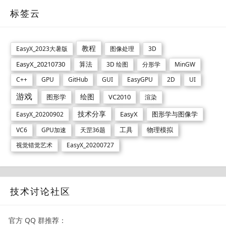
标签云
教程
EasyX_2023大暑版
图像处理
3D
EasyX_20210730
算法
3D 绘图
分形学
MinGW
C++
GPU
GitHub
GUI
EasyGPU
2D
UI
游戏
绘图
图形学
VC2010
渲染
技术分享
EasyX
图形学与图像学
EasyX_20200902
工具
物理模拟
VC6
GPU加速
天罡36题
视觉错觉艺术
EasyX_20200727
技术讨论社区
官方 QQ 群推荐：