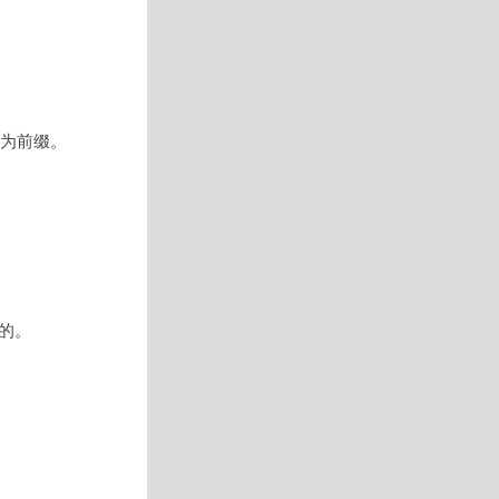
为前缀。
的。