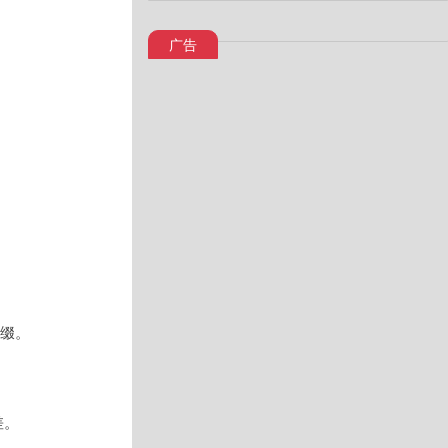
广告
缀。
差。