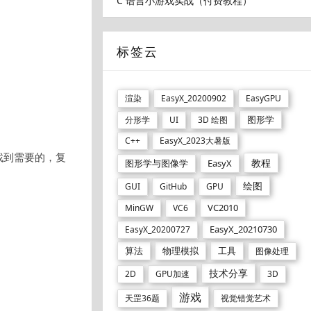
C 语言小游戏实战（付费教程）
标签云
渲染
EasyX_20200902
EasyGPU
图形学
分形学
UI
3D 绘图
C++
EasyX_2023大暑版
找到需要的，复
教程
图形学与图像学
EasyX
绘图
GUI
GitHub
GPU
VC2010
MinGW
VC6
EasyX_20210730
EasyX_20200727
算法
物理模拟
工具
图像处理
技术分享
2D
GPU加速
3D
游戏
天罡36题
视觉错觉艺术