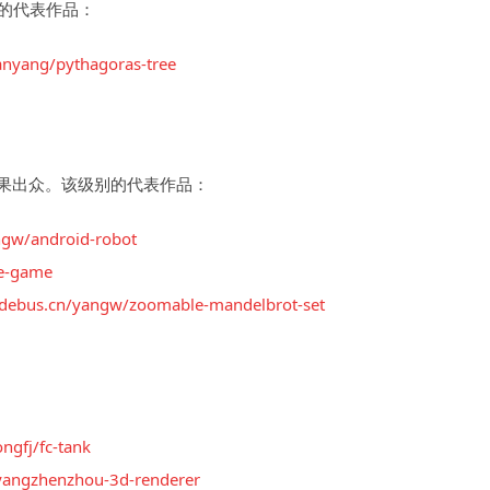
别的代表作品：
anyang/pythagoras-tree
果出众。该级别的代表作品：
ngw/android-robot
ke-game
odebus.cn/yangw/zoomable-mandelbrot-set
ngfj/fc-tank
/yangzhenzhou-3d-renderer